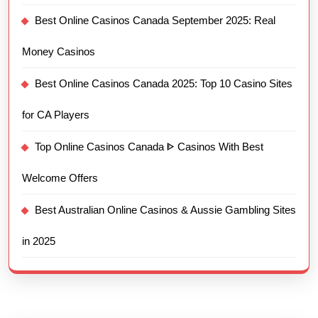
Best Online Casinos Canada September 2025: Real
Money Casinos
Best Online Casinos Canada 2025: Top 10 Casino Sites
for CA Players
Top Online Casinos Canada ᐈ Casinos With Best
Welcome Offers
Best Australian Online Casinos & Aussie Gambling Sites
in 2025