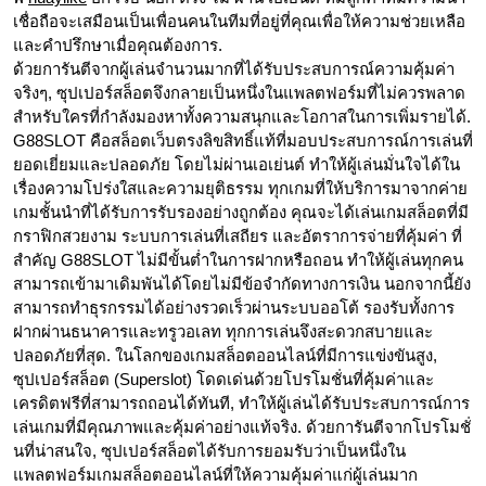
เชื่อถือจะเสมือนเป็นเพื่อนคนในทีมที่อยู่ที่คุณเพื่อให้ความช่วยเหลือ
และคำปรึกษาเมื่อคุณต้องการ.
ด้วยการันตีจากผู้เล่นจำนวนมากที่ได้รับประสบการณ์ความคุ้มค่า
จริงๆ, ซุปเปอร์สล็อตจึงกลายเป็นหนึ่งในแพลตฟอร์มที่ไม่ควรพลาด
สำหรับใครที่กำลังมองหาทั้งความสนุกและโอกาสในการเพิ่มรายได้.
G88SLOT คือสล็อตเว็บตรงลิขสิทธิ์แท้ที่มอบประสบการณ์การเล่นที่
ยอดเยี่ยมและปลอดภัย โดยไม่ผ่านเอเย่นต์ ทำให้ผู้เล่นมั่นใจได้ใน
เรื่องความโปร่งใสและความยุติธรรม ทุกเกมที่ให้บริการมาจากค่าย
เกมชั้นนำที่ได้รับการรับรองอย่างถูกต้อง คุณจะได้เล่นเกมสล็อตที่มี
กราฟิกสวยงาม ระบบการเล่นที่เสถียร และอัตราการจ่ายที่คุ้มค่า ที่
สำคัญ G88SLOT ไม่มีขั้นต่ำในการฝากหรือถอน ทำให้ผู้เล่นทุกคน
สามารถเข้ามาเดิมพันได้โดยไม่มีข้อจำกัดทางการเงิน นอกจากนี้ยัง
สามารถทำธุรกรรมได้อย่างรวดเร็วผ่านระบบออโต้ รองรับทั้งการ
ฝากผ่านธนาคารและทรูวอเลท ทุกการเล่นจึงสะดวกสบายและ
ปลอดภัยที่สุด. ในโลกของเกมสล็อตออนไลน์ที่มีการแข่งขันสูง,
ซุปเปอร์สล็อต (Superslot) โดดเด่นด้วยโปรโมชั่นที่คุ้มค่าและ
เครดิตฟรีที่สามารถถอนได้ทันที, ทำให้ผู้เล่นได้รับประสบการณ์การ
เล่นเกมที่มีคุณภาพและคุ้มค่าอย่างแท้จริง. ด้วยการันตีจากโปรโมชั่
นที่น่าสนใจ, ซุปเปอร์สล็อตได้รับการยอมรับว่าเป็นหนึ่งใน
แพลตฟอร์มเกมสล็อตออนไลน์ที่ให้ความคุ้มค่าแก่ผู้เล่นมาก