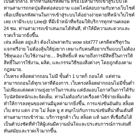
เป็นตัวกลาง. หากท่านลืมรหัสผ่าน หรือไม่สามารถเข้าสู่ระบบได้
ท่านสามารถกดปุ่มติดต่อสอบถาม แอดไลน์สอบถามกับทางเว็บไซต์
เพื่อเปลี่ยนรหัสผ่านในการเข้าสู่ระบบได้อย่างง่ายดายที่หน้าเว็บไซต์
เลย เรามีระบบ Line@ ที่มีเจ้าหน้าที่พร้อมให้บริการทุกท่านตลอด
24 ชม. ท่านสามารถเข้าเล่นเกมได้ทันที, ทำให้มีความสะดวกและ
รวดเร็วมากยิ่งขึ้น.
เล่น สล็อต อยู่แล้ว ต้องไม่พลาดกับ wow slot777 เครดิตฟรีทุกวัน
แจกฟรีง่าย ไม่ต้องลุ้นให้ยุ่งยาก เหมาะกับคนที่อยากเริ่มแบบไม่ต้อง
ใช้ทุนเอง เว็บใช้งานง่าย… ลิขสิทธิ์แท้ หมายถึงการมีสิทธิ์ในการให้
สิทธิ์ในการใช้งาน, ผลิต, และกรรมวิธีของสิ่งต่างๆ โดยถูกต้องตาม
กฎหมาย.
เว็บตรง สล็อตฝากถอน ไม่มี ขั้นต่ำ 1 บาทก็ ถอนได้ แต่ท่าน
สามารถถอนได้ทุกเวลาที่ต้องการ. เว็บตรงสล็อตฝากถอนไม่มีขั้นต่ำ
ไม่เพียงแค่ลดความยุ่งยากในการเล่น แต่ยังมอบโอกาสในการได้รับ
โบนัสจัดหนักและจัดเต็ม. ท่านไม่ต้องกังวลเรื่องค่าใช้จ่ายเพิ่มเติม
ทำให้การลงทุนของท่านมีมูลค่ามากยิ่งขึ้น. การแข่งขันอันดับ สล็อต
เว็บ ตรง แตก ง่าย ไม่ ล็อค ยู ส สนุกไปกับการแข่งขันที่น่าตื่นเต้นที่
ท่านสามารถเข้าร่วม. บริการลูกค้า เว็บ สล็อต แท้ นอก ที่เชื่อถือได้
เป็นตัวบ่งชัดที่ทำให้ผู้เล่นมีความมั่นใจและประสบการณ์การเล่นที่
ทันสมัยและรวดเร็วมากขึ้น.