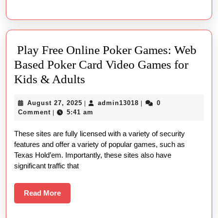
4
Options
️ Play Free Online Poker Games: Web
Based Poker Card Video Games for
Kids & Adults
Play
August
admin13018
August 27, 2025
admin13018
0
|
|
Free
27,
Comment
5:41 am
|
Online
2025
These sites are fully licensed with a variety of security
Poker
features and offer a variety of popular games, such as
Games:
Texas Hold’em. Importantly, these sites also have
Web
significant traffic that
Based
Read
Read More
Poker
More
Card