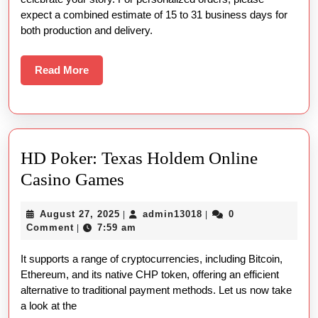
expect a combined estimate of 15 to 31 business days for
both production and delivery.
Read
Read More
More
HD Poker: Texas Holdem Online
HD
Casino Games
Poker:
August
admin13018
August 27, 2025
admin13018
0
|
|
Texas
27,
Comment
7:59 am
|
Holdem
2025
It supports a range of cryptocurrencies, including Bitcoin,
Online
Ethereum, and its native CHP token, offering an efficient
Casino
alternative to traditional payment methods. Let us now take
Games
a look at the