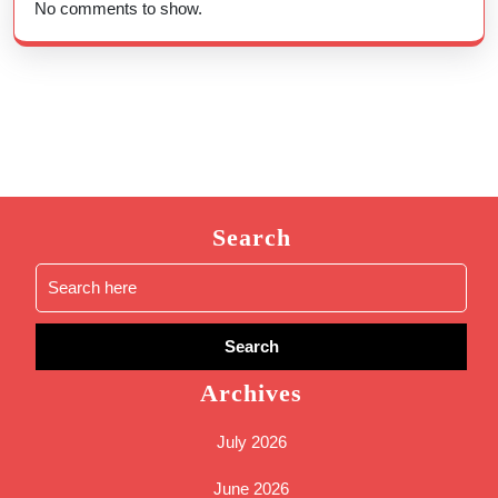
No comments to show.
Search
Search
for:
Archives
July 2026
June 2026