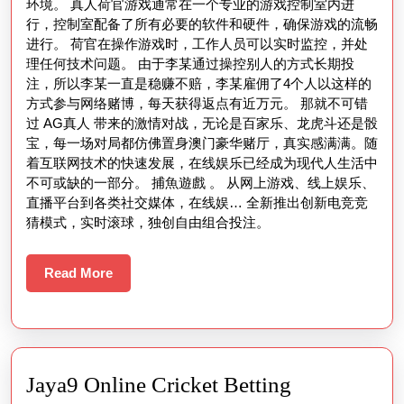
环境。 真人荷官游戏通常在一个专业的游戏控制室内进
行，控制室配备了所有必要的软件和硬件，确保游戏的流畅
进行。 荷官在操作游戏时，工作人员可以实时监控，并处
理任何技术问题。 由于李某通过操控别人的方式长期投
注，所以李某一直是稳赚不赔，李某雇佣了4个人以这样的
方式参与网络赌博，每天获得返点有近万元。 那就不可错
过 AG真人 带来的激情对战，无论是百家乐、龙虎斗还是骰
宝，每一场对局都仿佛置身澳门豪华赌厅，真实感满满。随
着互联网技术的快速发展，在线娱乐已经成为现代人生活中
不可或缺的一部分。 捕魚遊戲 。 从网上游戏、线上娱乐、
直播平台到各类社交媒体，在线娱… 全新推出创新电竞竞
猜模式，实时滚球，独创自由组合投注。
Read
Read More
More
Jaya9 Online Cricket Betting