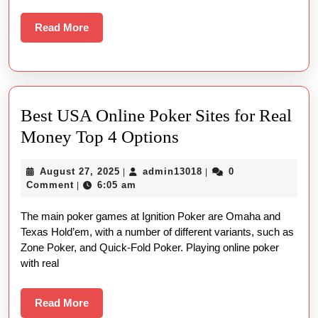
Read
Read More
More
Best USA Online Poker Sites for Real
Best
Money Top 4 Options
USA
August
admin13018
August 27, 2025
admin13018
0
|
|
Online
27,
Comment
6:05 am
|
Poker
2025
The main poker games at Ignition Poker are Omaha and
Sites
Texas Hold’em, with a number of different variants, such as
for
Zone Poker, and Quick-Fold Poker. Playing online poker
Real
with real
Money
Read
Read More
Top
More