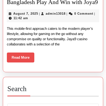
Jay
Bangladesh Play And Win with Joya9
Onl
August
admin13018
August 7, 2025
admin13018
0 Comment
|
|
|
Cri
7,
11:42 am
Bet
2025
This mobile-first approach caters to the modern player’s
Ba
lifestyle, allowing for gaming on the go without any
Pla
compromise on quality or functionality. Jaya9 casino
An
collaborates with a selection of the
Wi
Read
Read More
wit
More
Jo
Search