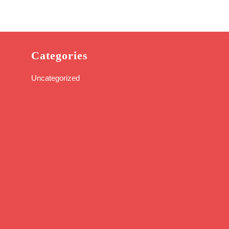
Categories
Uncategorized