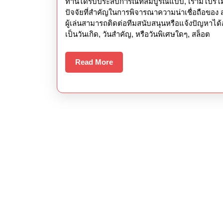
ท่านได้รับประสบการณ์ที่สมบูรณ์แบบ, เรามีโปรโมชั
ทุก
ปัจจัยที่สำคัญในการพิจารณาความน่าเชื่อถือของ สล
ผู้เล่นสามารถติดต่อทีมสนับสนุนหรือแจ้งปัญหาได
ค่าย
เป็นวันเกิด, วันสำคัญ, หรือวันพิเศษใดๆ, สล็อต
เกม
ใหม่
Read
Read More
ล่าสุด
More
ส่ง
ตรง
จาก
เว็บ
นอก