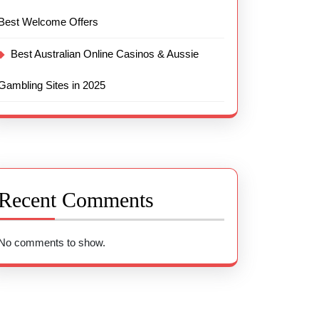
Best Welcome Offers
Best Australian Online Casinos & Aussie
Gambling Sites in 2025
Recent Comments
No comments to show.