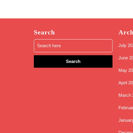
Search
Arch
Search
July 20
for:
June 2
May 20
April 2
March 
Februa
Januar
Decemb