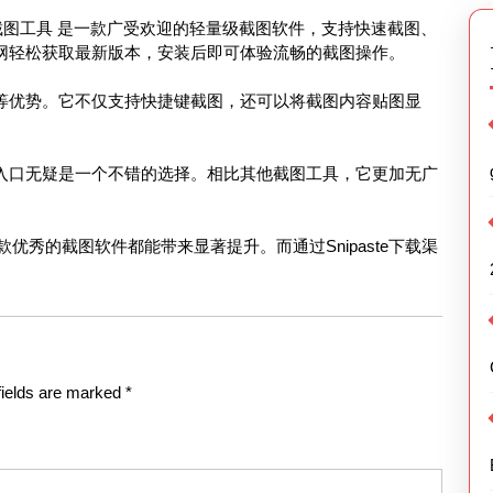
B5″>截图工具 是一款广受欢迎的轻量级截图软件，支持快速截图、
e官网轻松获取最新版本，安装后即可体验流畅的截图操作。
强大等优势。它不仅支持快捷键截图，还可以将截图内容贴图显
官网入口无疑是一个不错的选择。相比其他截图工具，它更加无广
秀的截图软件都能带来显著提升。而通过Snipaste下载渠
fields are marked
*