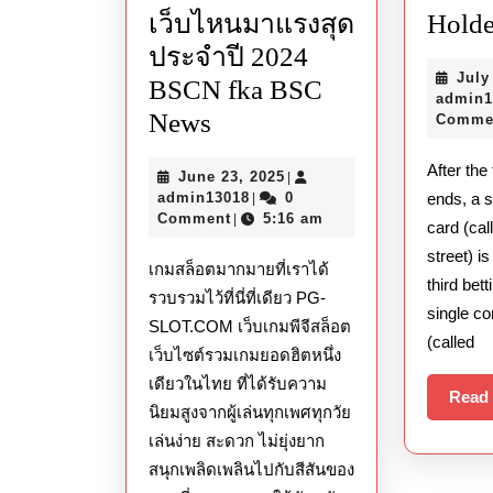
เว็บไหนมาแรงสุด
Hold
ประจำปี 2024
July
BSCN fka BSC
admin1
7
News
Comme
อันดับ
After the
June
June 23, 2025
|
สล็อต
admin13018
23,
admin13018
0
ends, a 
|
เว็บ
2025
Comment
5:16 am
|
card (cal
ตรง
street) i
เกมสล็อตมากมายที่เราได้
100
third bett
รวบรวมไว้ที่นี่ที่เดียว PG-
single c
เล่น
SLOT.COM เว็บเกมพีจีสล็อต
(called
เว็บ
เว็บไซต์รวมเกมยอดฮิตหนึ่ง
ไหน
เดียวในไทย ที่ได้รับความ
Read
นิยมสูงจากผู้เล่นทุกเพศทุกวัย
มา
เล่นง่าย สะดวก ไม่ยุ่งยาก
แรง
สนุกเพลิดเพลินไปกับสีสันของ
สุด