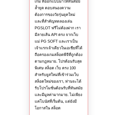
เกม ที่ออกแบบมาให้ทันสมัย
ประจำ
ล้ำยุค ตอบสนองความ
ปี
ต้องการของวัยรุ่นยุคใหม่
2024
และที่สำคัญทดลองเล่น
BSCN
PGSLOT ฟรีไม่ต้องฝาก เรา
มีลายเส้น API ตรง จากเว็บ
fka
แม่ PG SOFT และเราเป็น
BSC
เจ้าแรกเจ้าเดียวในเอเชียที่ได้
News
ถือครองเกมสล็อตพีจีที่ถูกต้อง
ตามกฎหมาย. โปรต้อนรับสุด
พิเศษ สล็อต เว็บ ตรง 100
สำหรับยูสใหม่ที่เข้าร่วมเว็บ
สล็อตใหม่ของเรา, ท่านจะได้
รับโปรโมชั่นต้อนรับที่ทันสมัย
และมีมูลค่ามากมาย. ไม่เพียง
แค่โบนัสที่เริ่มต้น, แต่ยังมี
โอกาสใน สล็อต