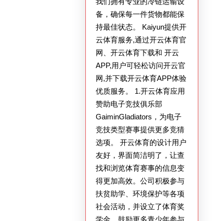
我们拥有专业的冷链运输设
备，确保每一件货物都能保
持最佳状态。 Kaiyun提供开
云体育服务,通过开云体育官
网、开云体育下载和 开云
APP,用户可轻松访问开云官
网,并下载开云体育APP体验
优质服务。 1.开云体育应用
赞助电子竞技俱乐部
GaiminGladiators，为电子
竞技类型赛事提供更多竞猜
选项。 开云体育的设计用户
友好，界面简洁明了，让查
找和浏览体育赛事的信息变
得更加高效。公司积极参与
扶贫助学、环境保护等各项
社会活动，并设立了体育奖
学金，鼓励更多青少年参与