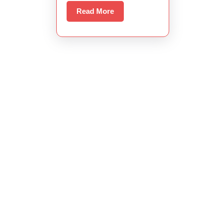
Read
Read More
More