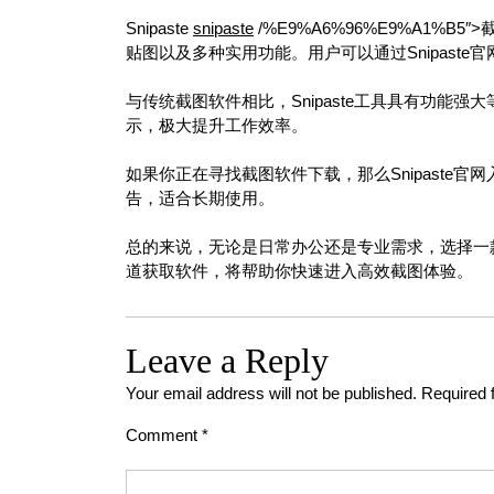
Snipaste
snipaste
/%E9%A6%96%E9%A1%
贴图以及多种实用功能。用户可以通过Snipast
与传统截图软件相比，Snipaste工具具有功能
示，极大提升工作效率。
如果你正在寻找截图软件下载，那么Snipaste
告，适合长期使用。
总的来说，无论是日常办公还是专业需求，选择一款优
道获取软件，将帮助你快速进入高效截图体验。
Leave a Reply
Your email address will not be published.
Required 
Comment
*