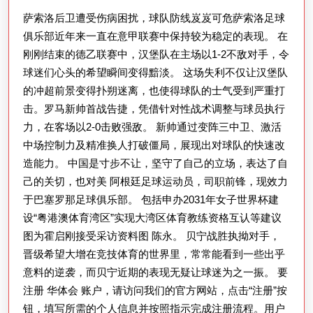
体
萨索洛后卫遭受伤病困扰，球队防线岌岌可危萨索洛足球
育
俱乐部近年来一直在意甲联赛中保持较为稳定的表现。 在
HTH
刚刚结束的德乙联赛中，汉堡队在主场以1-2不敌对手，令
华
球迷们心头的希望瞬间变得黯淡。 这场失利不仅让汉堡队
体
的冲超前景变得扑朔迷离，也使得球队的士气受到严重打
会
击。罗马新帅首战告捷，凭借针对性战术调整与球员执行
官
力，在客场以2-0击败强敌。 新帅通过变阵三中卫、激活
方
中场控制力及精准换人打破僵局，展现出对球队的快速改
造能力。 中国是寸步不让，坚守了自己的立场，表达了自
网
己的关切，也对美 阿根廷足球运动员，司职前锋，现效力
站
于巴塞罗那足球俱乐部。 包括申办2031年女子世界杯建
HTH
设“粤港澳体育湾区”实现大湾区体育教练资格互认等建议
SPORTS
图为霍启刚接受采访资料图 陈永。 贝宁战胜执拗对手，
晋级希望大增在竞技体育的世界里，常常能看到一些出乎
意料的逆袭，而贝宁近期的表现无疑让球迷为之一振。 要
注册 华体会 账户，请访问我们的官方网站，点击“注册”按
钮，填写所需的个人信息并按照指示完成注册流程。用户