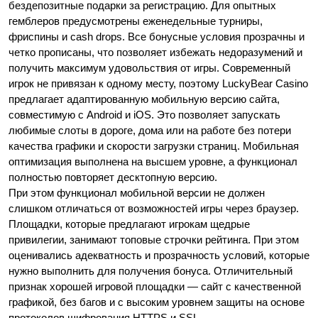
бездепозитные подарки за регистрацию. Для опытных
гемблеров предусмотрены еженедельные турниры,
фриспины и cash drops. Все бонусные условия прозрачны и
четко прописаны, что позволяет избежать недоразумений и
получить максимум удовольствия от игры. Современный
игрок не привязан к одному месту, поэтому LuckyBear Casino
предлагает адаптированную мобильную версию сайта,
совместимую с Android и iOS. Это позволяет запускать
любимые слоты в дороге, дома или на работе без потери
качества графики и скорости загрузки страниц. Мобильная
оптимизация выполнена на высшем уровне, а функционал
полностью повторяет десктопную версию.
При этом функционал мобильной версии не должен
слишком отличаться от возможностей игры через браузер.
Площадки, которые предлагают игрокам щедрые
привилегии, занимают топовые строчки рейтинга. При этом
оценивались адекватность и прозрачность условий, которые
нужно выполнить для получения бонуса. Отличительный
признак хорошей игровой площадки — сайт с качественной
графикой, без багов и с высоким уровнем защиты на основе
протоколов шифрования HTTPS и SSL.