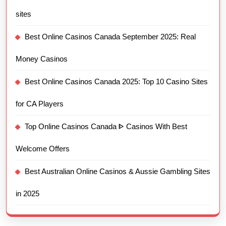
sites
Best Online Casinos Canada September 2025: Real
Money Casinos
Best Online Casinos Canada 2025: Top 10 Casino Sites
for CA Players
Top Online Casinos Canada ᐈ Casinos With Best
Welcome Offers
Best Australian Online Casinos & Aussie Gambling Sites
in 2025