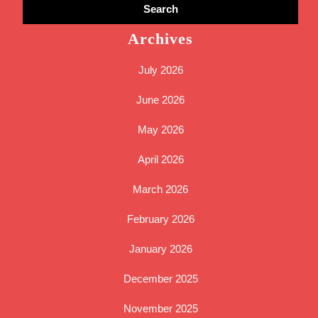
Archives
July 2026
June 2026
May 2026
April 2026
March 2026
February 2026
January 2026
December 2025
November 2025