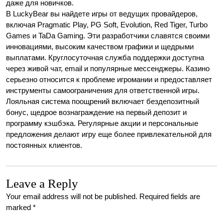
даже для новичков.
В LuckyBear вы найдете игры от ведущих провайдеров,
включая Pragmatic Play, PG Soft, Evolution, Red Tiger, Turbo
Games и TaDa Gaming. Эти разработчики славятся своими
инновациями, высоким качеством графики и щедрыми
выплатами. Круглосуточная служба поддержки доступна
через живой чат, email и популярные мессенджеры. Казино
серьезно относится к проблеме игромании и предоставляет
инструменты самоограничения для ответственной игры.
Лояльная система поощрений включает бездепозитный
бонус, щедрое вознаграждение на первый депозит и
программу кэшбэка. Регулярные акции и персональные
предложения делают игру еще более привлекательной для
постоянных клиентов.
Leave a Reply
Your email address will not be published.
Required fields are
marked
*