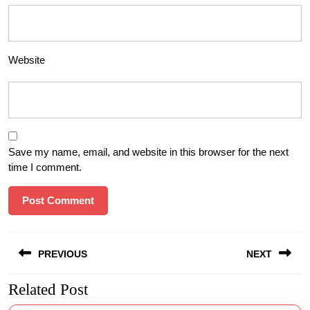
Website
Save my name, email, and website in this browser for the next
time I comment.
Post
PREVIOUS
NEXT
navigation
Related Post
Previous
Next
post:
post: