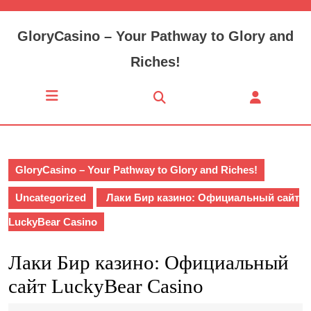
Skip
to
GloryCasino – Your Pathway to Glory and
content
Skip
Riches!
to
content
Open
Button
GloryCasino – Your Pathway to Glory and Riches!
Uncategorized
Лаки Бир казино: Официальный сайт
LuckyBear Casino
Лаки Бир казино: Официальный
сайт LuckyBear Casino