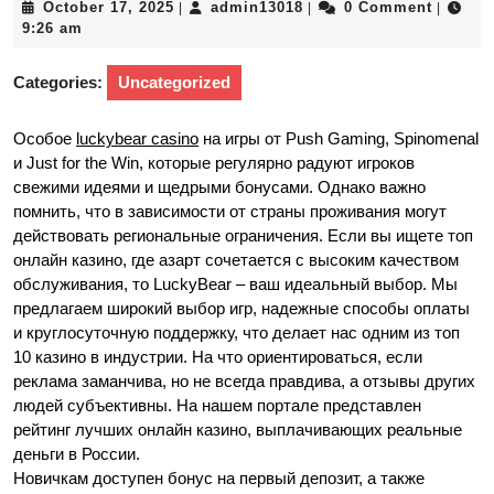
October
admin13018
October 17, 2025
admin13018
0 Comment
|
|
|
17,
9:26 am
2025
Categories:
Uncategorized
Особое
luckybear casino
на игры от Push Gaming, Spinomenal
и Just for the Win, которые регулярно радуют игроков
свежими идеями и щедрыми бонусами. Однако важно
помнить, что в зависимости от страны проживания могут
действовать региональные ограничения. Если вы ищете топ
онлайн казино, где азарт сочетается с высоким качеством
обслуживания, то LuckyBear – ваш идеальный выбор. Мы
предлагаем широкий выбор игр, надежные способы оплаты
и круглосуточную поддержку, что делает нас одним из топ
10 казино в индустрии. На что ориентироваться, если
реклама заманчива, но не всегда правдива, а отзывы других
людей субъективны. На нашем портале представлен
рейтинг лучших онлайн казино, выплачивающих реальные
деньги в России.
Новичкам доступен бонус на первый депозит, а также