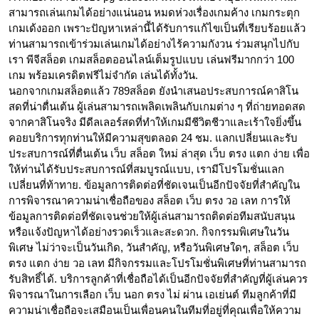
สามารถเล่นเกมได้อย่างแน่นอน หมดห่วงเรื่องเกมค้าง เกมกระตุก
เกมเด้งออก เพราะปัญหาเหล่านี้ได้รับการแก้ไขเป็นที่เรียบร้อยแล้ว
ท่านสามารถเข้าร่วมเล่นเกมได้อย่างไร้ความกังวน ร่วมสนุกไปกับ
เรา พีจีสล็อต เกมสล็อตออนไลน์เต็มรูปแบบ เล่นฟรีมากกว่า 100
เกม พร้อมเครดิตฟรีไม่จำกัด เล่นได้ทั้งวัน.
นอกจากเกมสล็อตแล้ว 789สล็อต ยังนำเสนอประสบการณ์คาสิโน
สดที่น่าตื่นเต้น ผู้เล่นสามารถเพลิดเพลินกับเกมต่าง ๆ ที่ถ่ายทอดสด
จากคาสิโนจริง มีดีลเลอร์สดที่ทำให้เกมมีชีวิตชีวาและเร้าใจยิ่งขึ้น
คอยบริการทุกท่านให้มีความสุขตลอด 24 ชม. แลกเปลี่ยนและรับ
ประสบการณ์ที่ตื่นเต้น เว็บ สล็อต ใหม่ ล่าสุด เว็บ ตรง แตก ง่าย เพื่อ
ให้ท่านได้รับประสบการณ์ที่สมบูรณ์แบบ, เรามีโปรโมชั่นแลก
เปลี่ยนที่ท้าทาย. ข้อมูลการติดต่อที่ชัดเจนเป็นอีกปัจจัยที่สำคัญใน
การพิจารณาความน่าเชื่อถือของ สล็อต เว็บ ตรง วอ เลท การให้
ข้อมูลการติดต่อที่ชัดเจนช่วยให้ผู้เล่นสามารถติดต่อทีมสนับสนุน
หรือแจ้งปัญหาได้อย่างรวดเร็วและสะดวก. กิจกรรมพิเศษในวัน
พิเศษ ไม่ว่าจะเป็นวันเกิด, วันสำคัญ, หรือวันพิเศษใดๆ, สล็อต เว็บ
ตรง แตก ง่าย วอ เลท มีกิจกรรมและโปรโมชั่นพิเศษที่ท่านสามารถ
รับสิทธิ์ได้. บริการลูกค้าที่เชื่อถือได้เป็นอีกปัจจัยที่สำคัญที่ผู้เล่นควร
พิจารณาในการเลือก เว็บ นอก ตรง ไม่ ผ่าน เอเย่นต์ ทีมลูกค้าที่มี
ความน่าเชื่อถือจะเสมือนเป็นเพื่อนคนในทีมที่อยู่ที่คุณเพื่อให้ความ