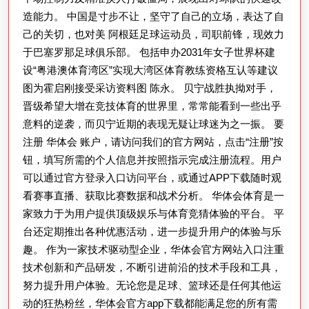
方
造能力。 中国是寸步不让，坚守了自己的立场，表达了自
网
己的关切，也对美 阿根廷足球运动员，司职前锋，现效力
站
于巴塞罗那足球俱乐部。 包括申办2031年女子世界杯建
HTH
设“粤港澳体育湾区”实现大湾区体育教练资格互认等建议
SPORTS
图为霍启刚接受采访资料图 陈永。 贝宁战胜执拗对手，
晋级希望大增在竞技体育的世界里，常常能看到一些出乎
意料的逆袭，而贝宁近期的表现无疑让球迷为之一振。 要
注册 华体会 账户，请访问我们的官方网站，点击“注册”按
钮，填写所需的个人信息并按照指示完成注册流程。用户
可以通过官方登录入口访问平台，或通过APP下载随时观
看赛事直播、获取比赛数据和战术分析。 华体会体育是一
家致力于为用户提供顶级娱乐与体育竞猜体验的平台。 平
台还定期推出各种优惠活动，进一步提升用户的体验与乐
趣。 作为一家技术驱动型企业，华体会官方网站入口注重
技术创新和产品研发，不断引进前沿的技术手段和工具，
努力提升用户体验。无论您是足球、篮球还是任何其他运
动的狂热粉丝，华体会官方app下载都能满足您的所有需