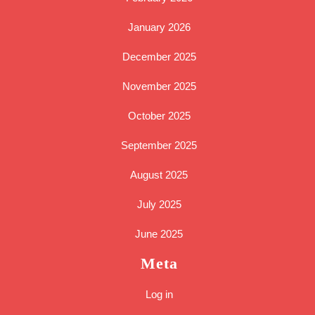
January 2026
December 2025
November 2025
October 2025
September 2025
August 2025
July 2025
June 2025
Meta
Log in