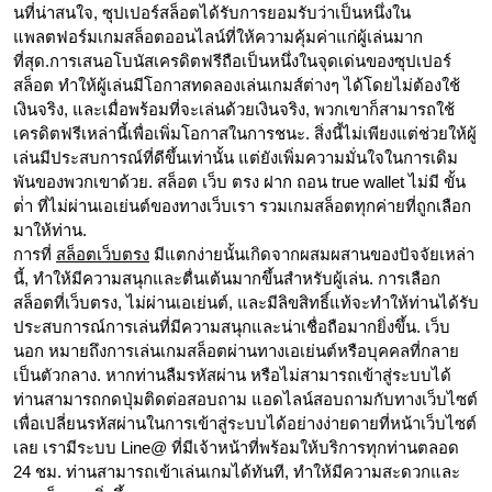
นที่น่าสนใจ, ซุปเปอร์สล็อตได้รับการยอมรับว่าเป็นหนึ่งใน
แพลตฟอร์มเกมสล็อตออนไลน์ที่ให้ความคุ้มค่าแก่ผู้เล่นมาก
ที่สุด.การเสนอโบนัสเครดิตฟรีถือเป็นหนึ่งในจุดเด่นของซุปเปอร์
สล็อต ทำให้ผู้เล่นมีโอกาสทดลองเล่นเกมส์ต่างๆ ได้โดยไม่ต้องใช้
เงินจริง, และเมื่อพร้อมที่จะเล่นด้วยเงินจริง, พวกเขาก็สามารถใช้
เครดิตฟรีเหล่านี้เพื่อเพิ่มโอกาสในการชนะ. สิ่งนี้ไม่เพียงแต่ช่วยให้ผู้
เล่นมีประสบการณ์ที่ดีขึ้นเท่านั้น แต่ยังเพิ่มความมั่นใจในการเดิม
พันของพวกเขาด้วย. สล็อต เว็บ ตรง ฝาก ถอน true wallet ไม่มี ขั้น
ต่ํา ที่ไม่ผ่านเอเย่นต์ของทางเว็บเรา รวมเกมสล็อตทุกค่ายที่ถูกเลือก
มาให้ท่าน.
การที่
สล็อตเว็บตรง
มีแตกง่ายนั้นเกิดจากผสมผสานของปัจจัยเหล่า
นี้, ทำให้มีความสนุกและตื่นเต้นมากขึ้นสำหรับผู้เล่น. การเลือก
สล็อตที่เว็บตรง, ไม่ผ่านเอเย่นต์, และมีลิขสิทธิ์แท้จะทำให้ท่านได้รับ
ประสบการณ์การเล่นที่มีความสนุกและน่าเชื่อถือมากยิ่งขึ้น. เว็บ
นอก หมายถึงการเล่นเกมสล็อตผ่านทางเอเย่นต์หรือบุคคลที่กลาย
เป็นตัวกลาง. หากท่านลืมรหัสผ่าน หรือไม่สามารถเข้าสู่ระบบได้
ท่านสามารถกดปุ่มติดต่อสอบถาม แอดไลน์สอบถามกับทางเว็บไซต์
เพื่อเปลี่ยนรหัสผ่านในการเข้าสู่ระบบได้อย่างง่ายดายที่หน้าเว็บไซต์
เลย เรามีระบบ Line@ ที่มีเจ้าหน้าที่พร้อมให้บริการทุกท่านตลอด
24 ชม. ท่านสามารถเข้าเล่นเกมได้ทันที, ทำให้มีความสะดวกและ