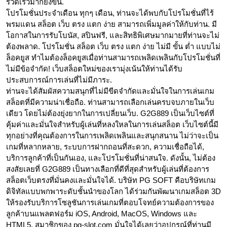
รวดเร็วมากยิ่งขึ้น.
โปรโมชั่นประจำเดือน ทุกๆ เดือน, ท่านจะได้พบกับโปรโมชั่นที่ไร้
พรมแดน สล็อต เว็บ ตรง แตก ง่าย สามารถเพิ่มมูลค่าให้กับท่าน. มี
โอกาสในการรับโบนัส, สปินฟรี, และสิทธิพิเศษมากมายที่ท่านจะไม่
ต้องพลาด. โปรโมชั่น สล็อต เว็บ ตรง แตก ง่าย ไม่มี ขั้น ต่ำ แบบไม่
ล็อคยูส ทำไมต้องล็อคยูสเมื่อท่านสามารถเพลิดเพลินกับโปรโมชั่นที่
ไม่มีข้อจำกัด! เว็บสล็อตใหม่ของเรามุ่งเน้นให้ท่านได้รับ
ประสบการณ์การเล่นที่ไม่มีภาระ.
ท่านจะได้สัมผัสความสนุกที่ไม่มีขีดจำกัดและมั่นใจในการเล่นเกม
สล็อตที่มีความน่าเชื่อถือ. ท่านสามารถเลือกเล่นครบจบภายในเว็บ
เดียว โดยไม่ต้องยุ่งยากในการเปลี่ยนเว็บ. G2G889 เป็นเว็บไซต์ที่
คุ้มค่าและมั่นใจสำหรับผู้เล่นที่หลงใหลในการเล่นสล็อต เว็บไซต์นี้มี
ทุกอย่างที่คุณต้องการในการเพลิดเพลินและสนุกสนาน ไม่ว่าจะเป็น
เกมที่หลากหลาย, ระบบการฝากถอนที่สะดวก, ความเชื่อถือได้,
บริการลูกค้าที่เป็นกันเอง, และโปรโมชั่นที่น่าสนใจ. ดังนั้น, ไม่ต้อง
สงสัยเลยที่ G2G889 เป็นทางเลือกที่ดีที่สุดสำหรับผู้เล่นที่ต้องการ
สล็อตเว็บตรงที่มั่นคงและมั่นใจได้. บริษัท PG SOFT คือบริษัทเกม
ดิจิทัลแบบพกพาระดับชั้นนำของโลก ได้ร่วมกันพัฒนาเกมสล็อต 3D
ให้รองรับบริการโซลูชันการเล่นเกมที่ตอบโจทย์ความต้องการของ
ลูกค้าบนแพลตฟอร์ม iOS, Android, MacOS, Windows และ
HTML5. สมาชิกของ pg-slot.com มั่นใจได้เลยว่าอุปกรณ์ที่ท่านมี